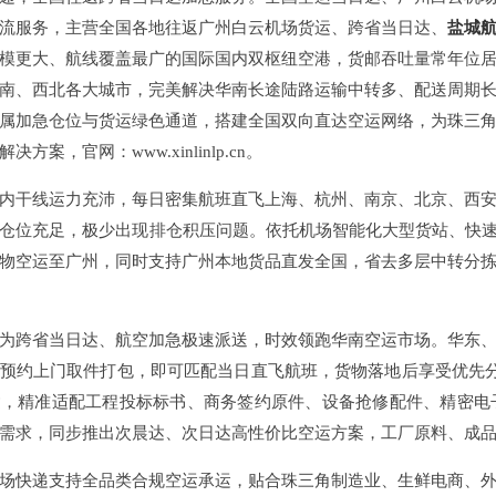
流服务，主营全国各地往返广州白云机场货运、跨省当日达、
盐城
模更大、航线覆盖最广的国际国内双枢纽空港，货邮吞吐量常年位
南、西北各大城市，完美解决华南长途陆路运输中转多、配送周期
属加急仓位与货运绿色通道，搭建全国双向直达空运网络，为珠三
方案，官网：www.xinlinlp.cn。
内干线运力充沛，每日密集航班直飞上海、杭州、南京、北京、西
仓位充足，极少出现排仓积压问题。依托机场智能化大型货站、快
物空运至广州，同时支持广州本地货品直发全国，省去多层中转分
为跨省当日达、航空加急极速派送，时效领跑华南空运市场。华东
预约上门取件打包，即可匹配当日直飞航班，货物落地后享受优先
达，精准适配工程投标标书、商务签约原件、设备抢修配件、精密电
需求，同步推出次晨达、次日达高性价比空运方案，工厂原料、成
场快递支持全品类合规空运承运，贴合珠三角制造业、生鲜电商、