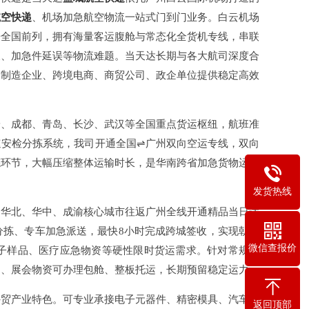
航空快递
、机场加急航空物流一站式门到门业务。白云机场
居全国前列，拥有海量客运腹舱与常态化全货机专线，串联
长、加急件延误等物流难题。当天达长期与各大航司深度合
角制造企业、跨境电商、商贸公司、政企单位提供稳定高效
安、成都、青岛、长沙、武汉等全国重点货运枢纽，航班准
速安检分拣系统，我司开通全国⇌广州双向空运专线，双向
拣环节，大幅压缩整体运输时长，是华南跨省加急货物运输
发货热线
、华北、华中、成渝核心城市往返广州全线开通精品当日达
分拣、专车加急派送，最快8小时完成跨城签收，实现朝发
微信查报价
子样品、医疗应急物资等硬性限时货运需求。针对常规补
品、展会物资可办理包舱、整板托运，长期预留稳定运力。
外贸产业特色。可专业承接电子元器件、精密模具、汽车零
返回顶部