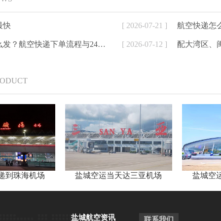
最快
[ 2026-07-21 ]
航空快递怎
航空加急件怎么发？航空快递下单流程与24小时寄件方式详解
[ 2026-07-12 ]
RODUCT
递到珠海机场
盐城空运当天达三亚机场
盐城空
盐城航空资讯
联系我们