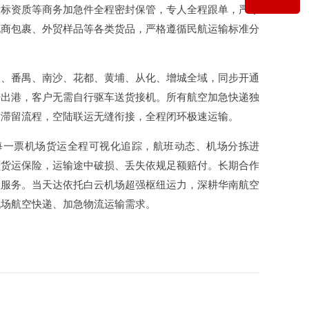
投标资质等商务加急件全程密封保管，专人全程跟单，严守
电商包裹、外贸样品等各类货品，严格遵循民航运输标准分
云、番禺、南沙、花都、黄埔、从化、增城全域，同步开通
进出港，客户无需自行驱车送货接机。所有航空加急快递独
队滞留流程，空陆联运无缝衔接，全程闭环极速运输。
。每一票机场货运全程可视化追踪，航班动态、机场分拣进
额货运保险，运输途中破损、丢失依规足额赔付。长期合作
值服务。当天达依托白云机场超强枢纽运力，深耕华南航空
机场航空快递、加急物流运输需求。