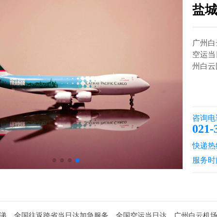
盐
广州白
空运当
州白云国
咨询电
021-
快递热线：
服务时
递，全国往返跨省当日达加急服务。全国空运当日达、广州白云机