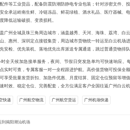
配件等工业货品，配备防震防潮防静电专业包装；针对涉密文件、
安全承运岭南生鲜、冷链冻品、鲜花绿植、酒水礼品、医疗器械、
度降低运输破损、变质损耗。
盖广州全城及珠三角周边城市，涵盖越秀、天河、海珠、荔湾、白
山、惠州、深圳定点接驳集货，周边城市货物统一转运至白云机场
先安检、优先装机、落地优先出库派送专属通道，跳过普通货物排
4小时全天候加急接单服务，夜间、节假日突发急单均可快速响应
点实时可查，专属客服一对一全程跟进护航。高价值货物可投保全
可享受批量发货折扣、加急件优惠、月度结算、固定仓位预留等增
速时效、稳定仓位、完善配套，全方位满足客户全国往返广州白云
空快递
广州航空物流
广州航空货运
广州机场快递
运到揭阳潮汕机场