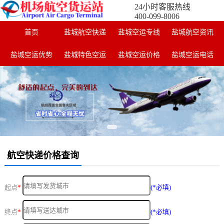
24小时客服热线
400-099-8006
首页
盐城航空快递
盐城空运专线
盐城航空资讯
盐城空运优势
盐城特色空运
盐城空运价格
盐城空运电话
航空快递价格查询
起点
*
(*必填)
终点
*
(*必填)