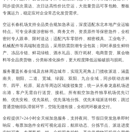
同步提供次晨达、次日达高性价比空运，大批量货品可享包舱、整板
专属运力，稳定应对企业常态化发货需求。
空运长春机场支持全品类合规加急承运，深度适配东北本地产业运输
特点。可专业承接涉密标书、商务文件、资质原件等保密急件，全程
密封专人跟单、限时送达；适配汽车零部件、精密模具、工业电子、
机械配件等高端制造货品，采用防震防潮专业包装；同时承接生鲜特
产、冻品冷链、鲜花绿植、酒水礼品、医疗耗材、电商普货、展会物
料等全品类货物，分类标准化操作，更大程度降低运输破损与损耗。
服务覆盖长春全域及吉林周边城市，实现无死角上门揽收派送，涵盖
南关、朝阳、二道、宽城、绿园、双阳、九台全域，同步联动吉林
市、四平、松原、延吉等周边区域接驳集货，统一从长春龙嘉机场进
出港，客户无需自行送货、接机。所有航空加急件独享机场优先订
舱、优先安检、优先装机、优先落地分拣、优先末端派送特权，跳过
普通货物排队滞留环节，空陆无缝衔接，全程闭环极速交付。
全程提供7×24小时全天候加急服务，支持夜间、节假日突发急单即时
响应，每票加急件全程可视化追踪，航班动态、分拣节点、派送进度