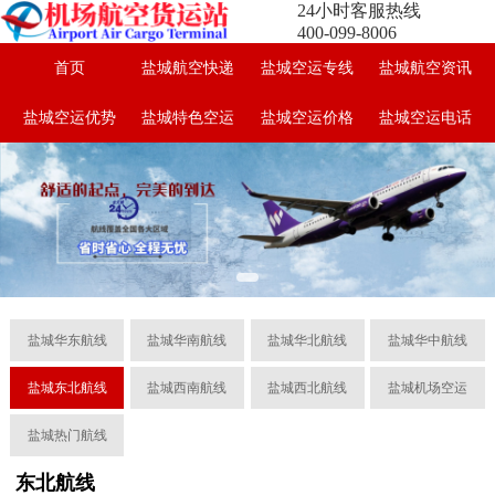
24小时客服热线
400-099-8006
首页
盐城航空快递
盐城空运专线
盐城航空资讯
盐城空运优势
盐城特色空运
盐城空运价格
盐城空运电话
盐城华东航线
盐城华南航线
盐城华北航线
盐城华中航线
盐城东北航线
盐城西南航线
盐城西北航线
盐城机场空运
盐城热门航线
东北航线