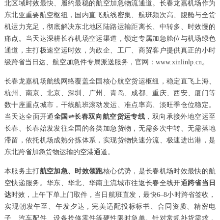
北区域时效最快、履约最稳的航空加急物流通道。长春龙嘉机场作为
东北亚重要航空枢纽，国内直飞航线密集、航班频次高、腹舱与全货
机运力充足，彻底解决东北地区陆路运输距离长、中转多、时效慢的
痛点。当天达深耕长春机场空运渠道，锁定专属加急舱位与机场绿色
通道，主打极速空运时效，为政企、工厂、商贸客户提供真正的小时
级跨省当日达、航空加急件专属派送服务，官网：www.xinlinlp.cn。
长春龙嘉机场航线网络覆盖全国核心航空货运枢纽，稳定直飞上海、
杭州、南京、北京、深圳、广州、青岛、成都、重庆、西安、厦门等
数十座重点城市，干线航班滚动发运、准点率高、淡旺季仓位稳定。
当天达全面开通
全国⇌长春双向航空货运专线
，双向承接外地空运至
长春、长春始发发往全国的各类加急货物，无需多次中转、无需落地
滞留，依托机场成熟分拣体系，实现货物快速分流、极速进出港，是
东北跨省加急货物运输的空港通道。
本服务主打
航空加急、时效领跑
核心优势，是长春机场时效最快的航
空快递服务。华东、华北、华南主流城市往返长春全线开通
跨省当日
达
时效，上午下单上门取件，当日航班直发，最快6–8小时跨省签收，
实现朝发午至、午发夕达，完美适配投标标书、合同资质、精密电
子、汽车配件、设备抢修零件等硬性限时急单。针对常规补货需求，